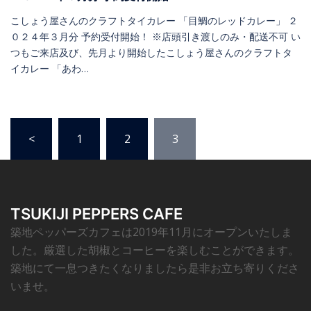
こしょう屋さんのクラフトタイカレー 「目鯛のレッドカレー」 ２
０２４年３月分 予約受付開始！ ※店頭引き渡しのみ・配送不可 い
つもご来店及び、先月より開始したこしょう屋さんのクラフトタ
イカレー 「あわ…
<
1
2
3
TSUKIJI PEPPERS CAFE
築地ペッパーズカフェは2019年11月にオープンいたしま
した。厳選した胡椒とコーヒーを楽しむことができます。
築地にて一息つきたくなりましたら是非お立ち寄りくださ
いませ。