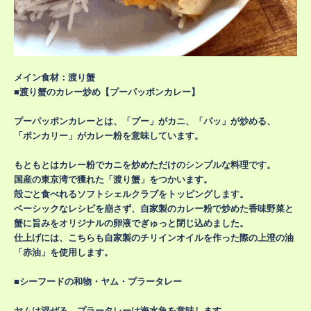
メイン食材：渡り蟹
■渡り蟹のカレー炒め【プーパッポンカレー】
プーパッポンカレーとは、「プー」がカニ、「パッ」が炒める、
「ポンカリー」がカレー粉を意味しています。
もともとはカレー粉でカニを炒めただけのシンプルな料理です。
国産の東京湾で獲れた「渡り蟹」をつかいます。
殻ごと食べれるソフトシェルクラブをトッピングします。
ベーシックなレシピを崩さず、自家製のカレー粉で炒めた香味野菜と
蟹に旨みをオリジナルの卵液でぎゅっと閉じ込めました。
仕上げには、こちらも自家製のチリインオイルを作った際の上澄の油
「赤油」を使用します。
■シーフードの和物・ヤム・プラータレー
ヤムは混ぜる、プラータレーは海水魚を意味します。