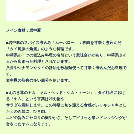
メイン食材：岩中豚
■岩中豚のスパイス煮込み「ムーパロー」：豚肉を甘辛く煮込んだ
「タイ風豚の角煮」のような料理です。
中華系ルーツの煮込み料理の名前という意味合いがあり、中華系タイ
人から広まった料理とされています。
八角やシナモンやタイの醤油を数種類使って甘辛く煮込んだお料理で
す。
岩中豚の脂身の多い部分を使います。
■
えのき茸のヤム「ヤム・ヘッド・ケム・トーン」：タイ料理におけ
る「ヤム」という言葉は和え物や
サラダを意味します。この時期に旬を迎える食感がシャキシャキとし
たえのき茸に、ひき肉、
エビの旨みにセロリの爽やかさ、そしてピリッと辛いドレッシングが
合さったヤムになります。