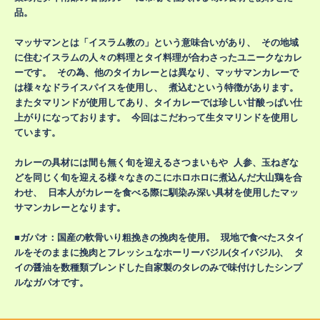
品。
マッサマンとは「イスラム教の」という意味合いがあり、 その地域
に住むイスラムの人々の料理とタイ料理が合わさったユニークなカレ
ーです。 その為、他のタイカレーとは異なり、マッサマンカレーで
は様々なドライスパイスを使用し、 煮込むという特徴があります。
またタマリンドが使用してあり、タイカレーでは珍しい甘酸っぱい仕
上がりになっております。 今回はこだわって生タマリンドを使用し
ています。
カレーの具材には間も無く旬を迎えるさつまいもや 人参、玉ねぎな
どを同じく旬を迎える様々なきのこにホロホロに煮込んだ大山鶏を合
わせ、 日本人がカレーを食べる際に馴染み深い具材を使用したマッ
サマンカレーとなります。
■ガパオ：国産の軟骨いり粗挽きの挽肉を使用。 現地で食べたスタイ
ルをそのままに挽肉とフレッシュなホーリーバジル(タイバジル)、 タ
イの醤油を数種類ブレンドした自家製のタレのみで味付けしたシンプ
ルなガパオです。