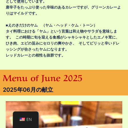
として使用しています。
唐辛子をたっぷり使った辛味のあるカレーですが、グリーンカレーよ
りはマイルドです。
■えのきだけのヤム （ヤム・ヘッド・ケム・トーン）
タイ料理における「ヤム」という言葉は和え物やサラダを意味しま
す。 この時期に旬を迎える食感がシャキシャキとしたエノキ茸に、
ひき肉、エビの旨みにセロリの爽やかさ、 そしてピリッと辛いドレ
ッシングが合さったヤムになります。
レッドカレーとの相性も抜群です。
Menu of June 2025
2025年06月の献立
EN