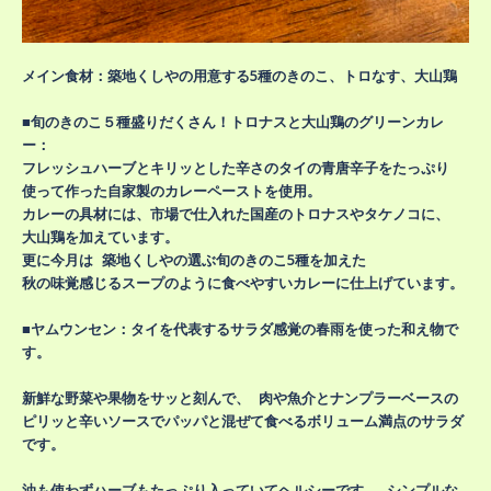
メイン食材：築地くしやの用意する5種のきのこ、トロなす、大山鶏
■旬のきのこ５種盛りだくさん！トロナスと大山鶏のグリーンカレ
ー：
フレッシュハーブとキリッとした辛さのタイの青唐辛子をたっぷり
使って作った自家製のカレーペーストを使用。
カレーの具材には、市場で仕入れた国産のトロナスやタケノコに、
大山鶏を加えています。
更に今月は 築地くしやの選ぶ旬のきのこ5種を加えた
秋の味覚感じるスープのように食べやすいカレーに仕上げています。
■ヤムウンセン：タイを代表するサラダ感覚の春雨を使った和え物で
す。
新鮮な野菜や果物をサッと刻んで、 肉や魚介とナンプラーベースの
ピリッと辛いソースでパッパと混ぜて食べるボリューム満点のサラダ
です。
油も使わずハーブもたっぷり入っていてヘルシーです。 シンプルな