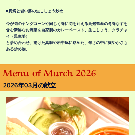
■真鯛と岩中豚の生こしょう炒め
今が旬のヤングコーンや同じく春に旬を迎える高知県産の冬春なすを
含む新鮮なお野菜を自家製のカレーペースト、生こしょう、クラチャ
イ（黒生姜）
と炒め合わせ、揚げた真鯛や岩中豚に絡めた、辛さの中に爽やかさも
ある炒め物。
Menu of March 2026
2026年03月の献立