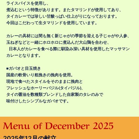
ライスパイスを使用し、
煮込むという特徴があります。またタマリンドが使用してあり、
タイカレーでは珍しい甘酸っぱい仕上がりになっております。
今回はこだわって生タマリンドを使用しています。
カレーの具材には間も無く新じゃがの季節を迎える子じゃがや人参、
玉ねぎなどと一緒にホロホロに煮込んだ大山鶏を合わせ、
日本人がカレーを食べる際に馴染み深い具材を使用したマッサマン
カレーとなります。
■ガパオと目玉焼き
国産の軟骨いり粗挽きの挽肉を使用。
現地で食べたスタイルをそのままに挽肉と
フレッシュなホーリーバジル(タイバジル)、
タイの醤油を数種類ブレンドした自家製のタレのみで
味付けしたシンプルなガパオです。
Menu of December 2025
2025年12月の献立