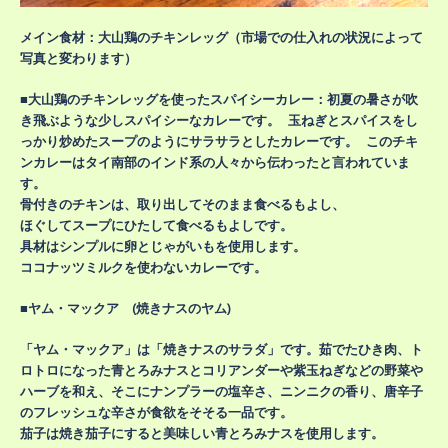
メイン食材：大山鶏のチキンレッグ（市場での仕入れの状況によって
写真と変わります）
■大山鶏のチキンレッグを使ったスパイシーカレー：初夏の暑さが吹
き飛ぶような少しスパイシーなカレーです。 玉ねぎとスパイスをし
っかり炒めたスープのようにサラサラとしたカレーです。 このチキ
ンカレーはタイ南部のインド系の人々から伝わったと言われていま
す。
骨付きのチキンは、取り出してそのまま食べるもよし、
ほぐしてスープにひたして食べるもよしです。
具材はシンプルに卵とじゃがいもを使用します。
ココナッツミルクを使わないカレーです。
■ヤム・マックア (焼きナスのヤム)
「ヤム・マックア」は「焼きナスのサラダ」です。茹でたひき肉、ト
ロトロになった青とろみナスとコリアンダーや紫玉ねぎなどの野菜や
ハーブを和え、そこにナンプラーの塩辛さ、ニンニクの香り、唐辛子
のフレッシュな辛さが食欲をそそる一品です。
茄子は焼き茄子にすると美味しい青とろみナスを使用します。