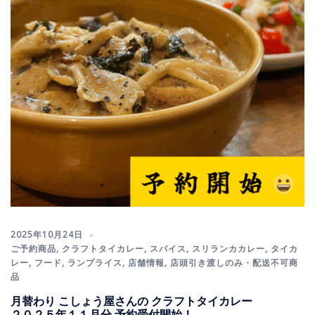
2025年10月24日
ご予約商品
,
クラフトタイカレー
,
スパイス
,
スリランカカレー
,
タイカ
レー
,
フード
,
ランプライス
,
店舗情報
,
店頭引き渡しのみ・配送不可商
品
月替わり こしょう屋さんの クラフトタイカレー
２０２５年１１月分 予約受付開始！