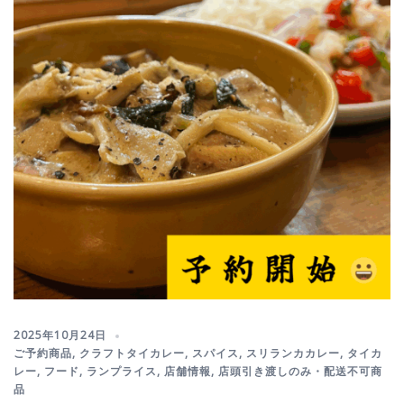
2025年10月24日
ご予約商品
,
クラフトタイカレー
,
スパイス
,
スリランカカレー
,
タイカ
レー
,
フード
,
ランプライス
,
店舗情報
,
店頭引き渡しのみ・配送不可商
品