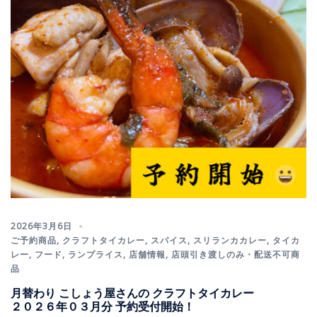
2026年3月6日
ご予約商品
,
クラフトタイカレー
,
スパイス
,
スリランカカレー
,
タイカ
レー
,
フード
,
ランプライス
,
店舗情報
,
店頭引き渡しのみ・配送不可商
品
月替わり こしょう屋さんの クラフトタイカレー
２０２６年０３月分 予約受付開始！