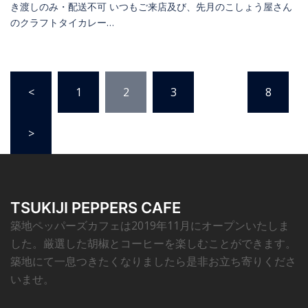
き渡しのみ・配送不可 いつもご来店及び、先月のこしょう屋さん
のクラフトタイカレー…
<
1
2
3
…
8
>
TSUKIJI PEPPERS CAFE
築地ペッパーズカフェは2019年11月にオープンいたしま
した。厳選した胡椒とコーヒーを楽しむことができます。
築地にて一息つきたくなりましたら是非お立ち寄りくださ
いませ。