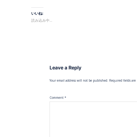
いいね:
読み込み中…
Leave a Reply
Your email address will not be published.
Required fields ar
Comment
*