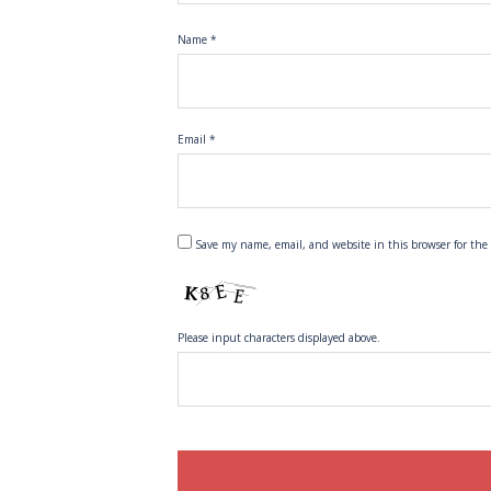
Name
*
Email
*
Save my name, email, and website in this browser for the
Please input characters displayed above.