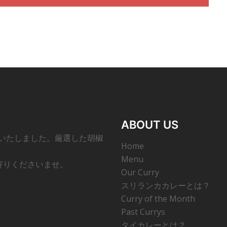
ABOUT US
ンいたしました。厳選した胡椒
Home
Menu
寄りくださいませ。
Our Curry
スリランカカレーとは？
Curry of the Month
Past Currys
タイカレーとは？