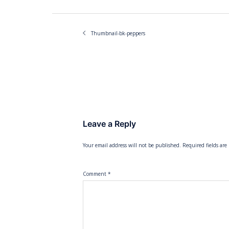
Thumbnail-bk-peppers
Leave a Reply
Your email address will not be published.
Required fields ar
Comment
*