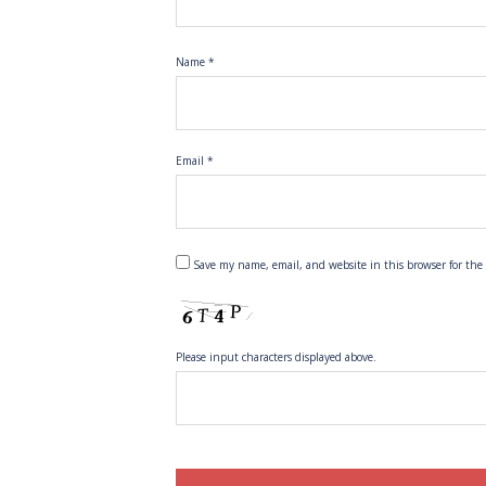
Name
*
Email
*
Save my name, email, and website in this browser for the
Please input characters displayed above.