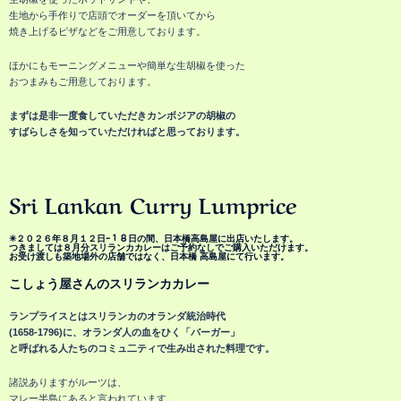
生地から手作りで店頭でオーダーを頂いてから
焼き上げるピザなどをご用意しております。
ほかにもモーニングメニューや簡単な生胡椒を使った
おつまみもご用意しております。
まずは是非一度食していただきカンボジアの胡椒の
すばらしさを知っていただければと思っております。
Sri Lankan Curry Lumprice
✳︎２０２６年８月１２日ｰ１８日の間、日本橋高島屋に出店いたします。
つきましては８月分スリランカカレーはご予約なしでご購入いただけます。
お受け渡しも築地場外の店舗ではなく、日本橋 高島屋にて行います。
こしょう屋さんのスリランカカレー
ランプライスとはスリランカのオランダ統治時代
(1658-1796)に、オランダ人の血をひく「バーガー」
と呼ばれる人たちのコミュ二ティで生み出された料理です。
諸説ありますがルーツは、
マレー半島にあると言われています。