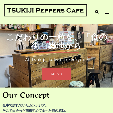
こだわりの一粒を、「食の
街」築地から
At Tsukiji, Tokyo to Everyone
MENU
Our Concept
仕事で訪れていたカンボジア。
そこで出会った胡椒初めて食べた時の感動、