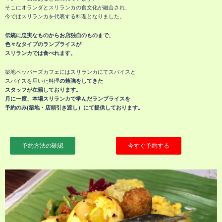
そこにオランダとスリランカの食文化が融合され、
今ではスリランカを代表する料理となりました。
伝統に忠実なものからお店独自のものまで、
色々なタイプのランプライスが
スリランカでは食べれます。
築地ペッパーズカフェにはスリランカにてスパイスと
スパイスを用いた料理
の勉強をしてきた
スタッフが在籍しております。
月に一度、本場スリランカで学んだランプライスを
予約のみ(築地・店頭引き渡し）
にて提供しております。
予約方法の確認
今すぐ予約する