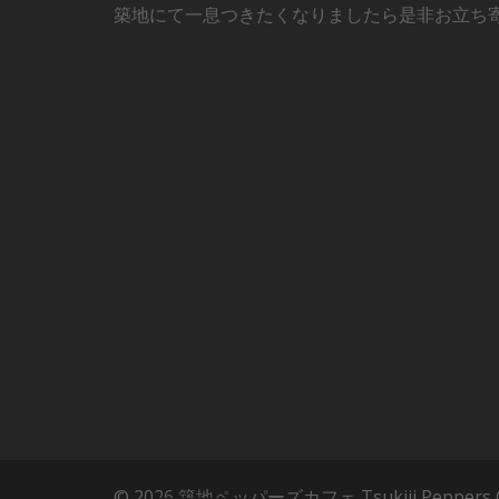
築地にて一息つきたくなりましたら是非お立ち
© 2026 築地ペッパーズカフェ Tsukiji Peppers Caf