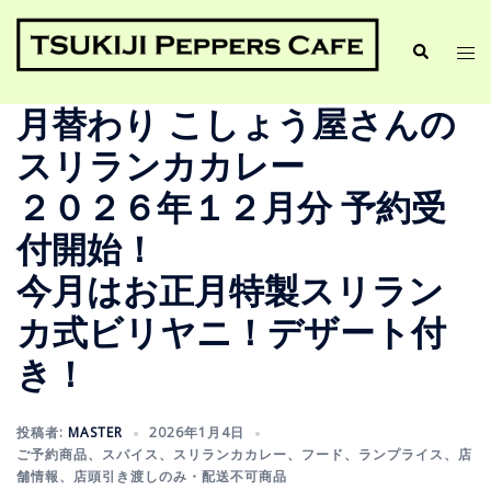
月替わり こしょう屋さんの
スリランカカレー
２０２６年１２月分 予約受
付開始！
今月はお正月特製スリラン
カ式ビリヤニ！デザート付
き！
投稿者:
MASTER
2026年1月4日
ご予約商品
、
スパイス
、
スリランカカレー
、
フード
、
ランプライス
、
店
舗情報
、
店頭引き渡しのみ・配送不可商品