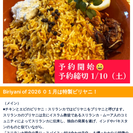
Biriyani of 2026 ０１月は特製ビリヤニ！
（メイン）
■チキンとエビのビリヤニ：スリランカではビリヤニをブリヤニと呼びます。
スリランカのブリヤニは主にイスラム教徒であるスリランカ・ムーア人のコミ
ュニティによってスリランカに伝来し、独自の発展を遂げ、インドやパキスタ
ンのものと似ていながら、
「スリランカ独自の香り・スパイス・付け合わせ文化」 を纏ったかなり特徴の