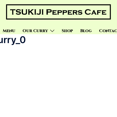
Menu
Our Curry
Shop
Blog
Contac
urry_0